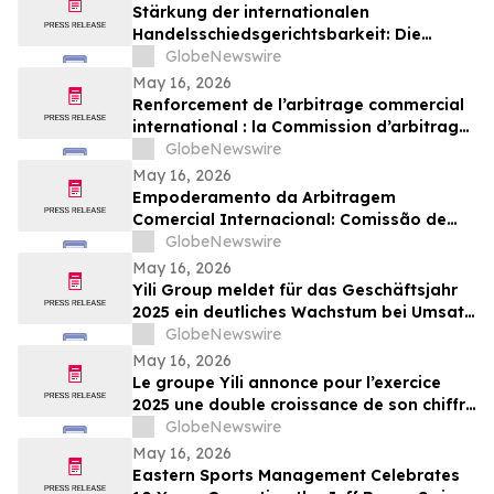
Stärkung der internationalen
Handelsschiedsgerichtsbarkeit: Die
Schiedsgerichtskommission von
GlobeNewswire
Guangzhou ruft weltweit zur Bewerbung
May 16, 2026
für ihr Schiedsrichtergremium auf
Renforcement de l’arbitrage commercial
international : la Commission d’arbitrage
de Guangzhou lance un appel à
GlobeNewswire
candidatures international pour son
May 16, 2026
panel d’arbitres
Empoderamento da Arbitragem
Comercial Internacional: Comissão de
Arbitragem de Guangzhou Abre
GlobeNewswire
Inscrições Globais para Painel de
May 16, 2026
Árbitros
Yili Group meldet für das Geschäftsjahr
2025 ein deutliches Wachstum bei Umsatz
und Gewinn; seit dem Börsengang vor 30
GlobeNewswire
Jahren ist der Umsatz um das 500-Fache
May 16, 2026
gestiegen
Le groupe Yili annonce pour l’exercice
2025 une double croissance de son chiffre
d’affaires et de ses bénéfices, marquant
GlobeNewswire
ainsi une multiplication par 500 de son
May 16, 2026
chiffre d’affaires en 30 ans depuis son
Eastern Sports Management Celebrates
introduction en bourse