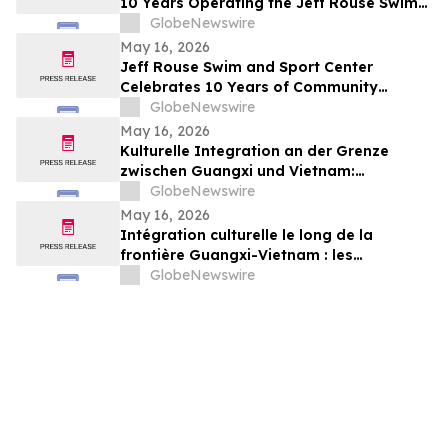
10 Years Operating the Jeff Rouse Swim
and Sport Center
GlobeNewswire
May 16, 2026
Jeff Rouse Swim and Sport Center
Celebrates 10 Years of Community
Impact, Health, and Athletic Achievement
GlobeNewswire
May 16, 2026
Kulturelle Integration an der Grenze
zwischen Guangxi und Vietnam:
Veranstaltungen in Baise schlagen eine
GlobeNewswire
Brücke für die nachbarschaftlichen
May 16, 2026
Beziehungen zwischen China und Vietnam
Intégration culturelle le long de la
frontière Guangxi-Vietnam : les
événements organisés à Baise créent un
GlobeNewswire
pont pour renforcer les liens de voisinage
entre la Chine et le Vietnam